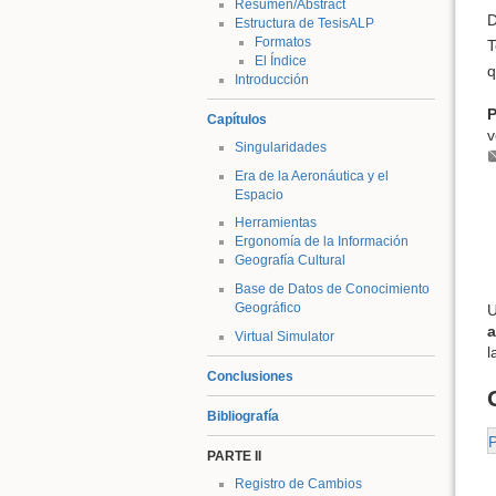
Resumen/Abstract
D
Estructura de TesisALP
Formatos
T
El Índice
q
Introducción
P
Capítulos
Singularidades
Era de la Aeronáutica y el
Espacio
Herramientas
Ergonomía de la Información
Geografía Cultural
Base de Datos de Conocimiento
Geográfico
U
a
Virtual Simulator
l
Conclusiones
Bibliografía
PARTE II
Registro de Cambios