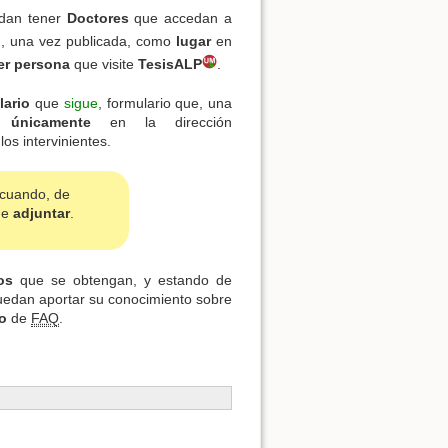
edan tener
Doctores
que accedan a
n
, una vez publicada, como
lugar
en
er persona
que visite
TesisALP
.
lario
que
sigue
, formulario que, una
únicamente
en la dirección
los intervinientes.
Volver arriba
 cuando, de
de
adjuntar
.
os
que se obtengan, y estando de
uedan aportar su conocimiento sobre
o
de
FAQ
.
Enlaces a esta página
Revisiones antiguas