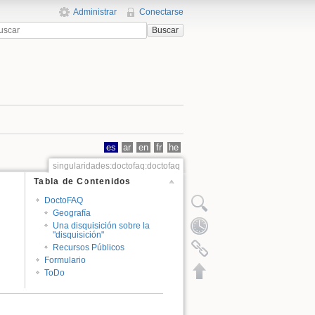
Administrar
Conectarse
Buscar
es
ar
en
fr
he
singularidades:doctofaq:doctofaq
Tabla de Contenidos
DoctoFAQ
Geografía
Una disquisición sobre la
"disquisición"
Recursos Públicos
Formulario
ToDo