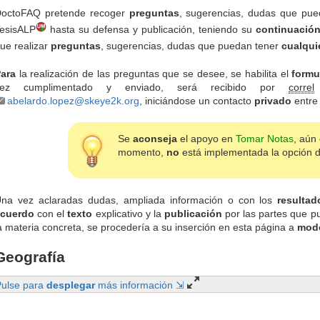
octoFAQ pretende recoger
preguntas
, sugerencias, dudas que pu
esisALP
hasta su defensa y publicación, teniendo su
continuació
ue realizar
preguntas
, sugerencias, dudas que puedan tener
cualqui
ara
la realización de las preguntas que se desee, se habilita el
formu
vez cumplimentado y enviado, será recibido por
correl
abelardo.lopez@skeye2k.org
, iniciándose un contacto
privado
entre 
Se
aconseja
el apoyo en
Tomar Notas
, aún
momento,
no
está implementada la opción 
na vez aclaradas dudas, ampliada información o con los
resultad
cuerdo
con el
texto
explicativo y la
publicación
por las partes que p
a materia concreta, se procedería a su inserción en esta página a
mod
Geografía
Pulse para
desplegar
más información ⇲