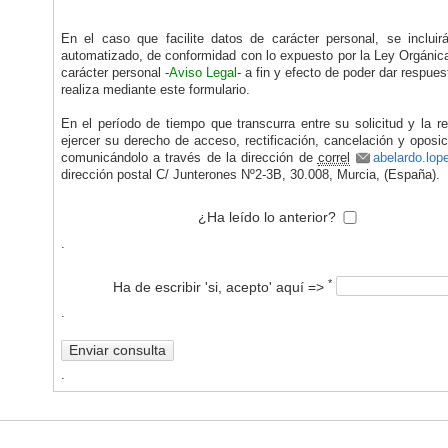
En el caso que facilite datos de carácter personal, se incluir
automatizado, de conformidad con lo expuesto por la Ley Orgánic
carácter personal -
Aviso Legal
- a fin y efecto de poder dar respues
realiza mediante este formulario.
En el período de tiempo que transcurra entre su solicitud y la r
ejercer su derecho de acceso, rectificación, cancelación y oposic
comunicándolo a través de la dirección de
correl
abelardo.lo
dirección postal C/ Junterones Nº2-3B, 30.008, Murcia, (España).
¿Ha leído lo anterior?
.
*
Ha de escribir 'si, acepto' aquí =>
.
Enviar consulta
.