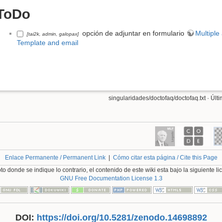
ToDo
opción de adjuntar en formulario
Multiple
[tai2k, admin, galopax]
Template and email
singularidades/doctofaq/doctofaq.txt
· Últ
Enlace Permanente / Permanent Link
|
Cómo citar esta página / Cite this Page
o donde se indique lo contrario, el contenido de este wiki esta bajo la siguiente li
GNU Free Documentation License 1.3
DOI:
https://doi.org/10.5281/zenodo.14698892