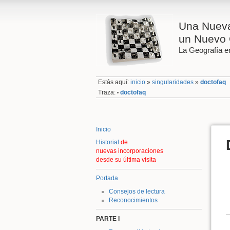
Una Nueva
un Nuevo 
La Geografía en
Estás aquí:
inicio
»
singularidades
»
doctofaq
Traza:
doctofaq
•
Inicio
Historial
de
nuevas incorporaciones
desde su última visita
Portada
Consejos de lectura
Reconocimientos
PARTE I