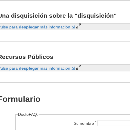
Una disquisición sobre la "disquisición"
Pulse para
desplegar
más información ⇲
Recursos Públicos
Pulse para
desplegar
más información ⇲
Formulario
DoctoFAQ:
*
Su nombre