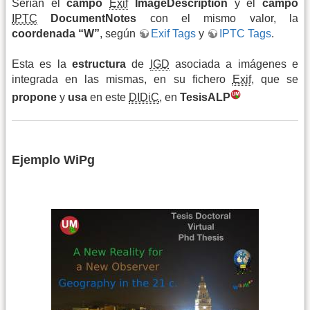
Serían el
campo
Exif
ImageDescription
y el
campo
IPTC
DocumentNotes
con el mismo valor, la
coordenada “W”
, según
Exif Tags
y
IPTC Tags
.
Esta es la
estructura
de
IGD
asociada a imágenes e
integrada en las mismas, en su fichero
Exif
, que se
propone
y
usa
en este
DIDiC
, en
TesisALP
Ejemplo WiPg