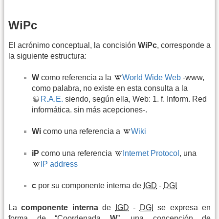
WiPc
El acrónimo conceptual, la concisión
WiPc
, corresponde a
la siguiente estructura:
W
como referencia a la
World Wide Web
-www,
como palabra, no existe en esta consulta a la
R.A.E.
siendo, según ella, Web: 1. f. Inform. Red
informática. sin más acepciones-.
Wi
como una referencia a
Wiki
iP
como una referencia
Internet Protocol
, una
IP address
c
por su componente interna de
IGD
-
DGI
La
componente interna
de
IGD
-
DGI
se expresa en
forma de “Coordenada
W
”, una concepción de