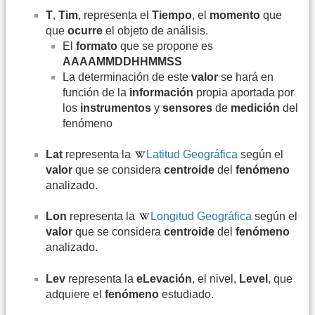
T
,
Tim
, representa el
Tiempo
, el
momento
que
que
ocurre
el objeto de análisis.
El
formato
que se propone es
AAAAMMDDHHMMSS
La determinación de este
valor
se hará en
función de la
información
propia aportada por
los
instrumentos
y
sensores
de
medición
del
fenómeno
Lat
representa la
Latitud Geográfica
según el
valor
que se considera
centroide
del
fenómeno
analizado.
Lon
representa la
Longitud Geográfica
según el
valor
que se considera
centroide
del
fenómeno
analizado.
Lev
representa la
eLevación
, el nivel,
Level
, que
adquiere el
fenómeno
estudiado.