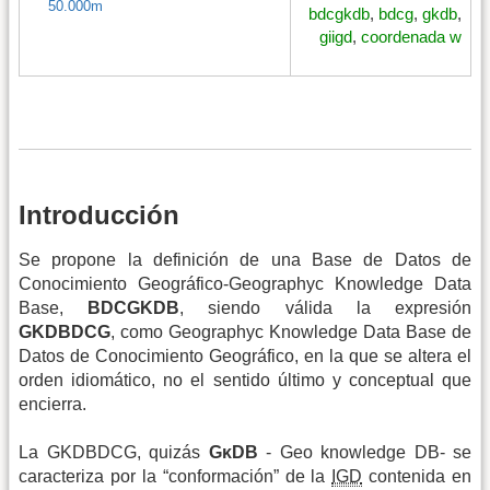
50.000m
bdcgkdb
,
bdcg
,
gkdb
,
giigd
,
coordenada w
Introducción
Se propone la definición de una Base de Datos de
Conocimiento Geográfico-Geographyc Knowledge Data
Base,
BDCGKDB
, siendo válida la expresión
GKDBDCG
, como Geographyc Knowledge Data Base de
Datos de Conocimiento Geográfico, en la que se altera el
orden idiomático, no el sentido último y conceptual que
encierra.
La GKDBDCG, quizás
GκDB
- Geo knowledge DB- se
caracteriza por la “conformación” de la
IGD
contenida en