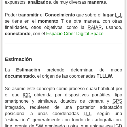
expuestos,
analizados
, de muy diversas
maneras
.
Poder
transmitir
el
Conocimiento
que sobre el
lugar
LLL
se tiene en el
momento
T de otra manera, con otras
finalidades, otros objetivos, como la
RAiAR
, usando,
conectando
, con el
Espacio Ciber-Digital Space
.
Estimación
La
Estimación
pretende determinar, de modo
documentado
, el origen de las coordenadas
TLLLW
.
Se asume este concepto como proceso cuasi habitual por
el que
IGD
obtenida por dispositivos portátiles, tipo
smartphone y similares, dotados de cámara y
GPS
integrado, requieren de una posterior adaptación
posicional a unas coordenadas
LLL
, según una
“estimación”, generalmente con fondo de cartografía on-
line, propia de
SW
empleado u otra, que ubique esa
IGD