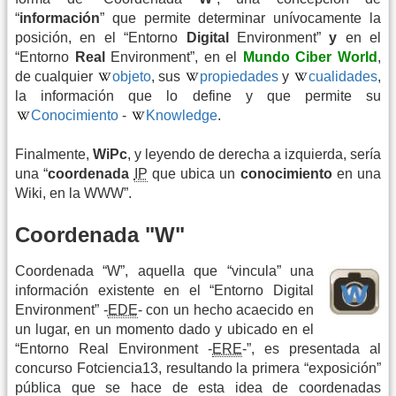
“
información
” que permite determinar unívocamente la
posición, en el “Entorno
Digital
Environment”
y
en el
“Entorno
Real
Environment”, en el
Mundo Ciber World
,
de cualquier
objeto
, sus
propiedades
y
cualidades
,
la información que lo define y que permite su
Conocimiento
-
Knowledge
.
Finalmente,
WiPc
, y leyendo de derecha a izquierda, sería
una “
coordenada
IP
que ubica un
conocimiento
en una
Wiki, en la WWW”.
Coordenada "W"
Coordenada “W”, aquella que “vincula” una
información existente en el “Entorno Digital
Environment” -
EDE
- con un hecho acaecido en
un lugar, en un momento dado y ubicado en el
“Entorno Real Environment -
ERE
-”, es presentada al
concurso Fotciencia13, resultando la primera “exposición”
pública que se hace de esta idea de coordenadas