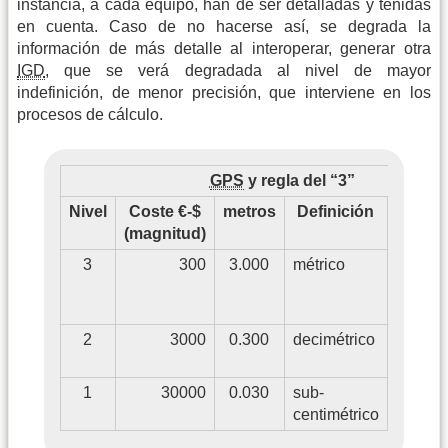
instancia, a cada equipo, han de ser detalladas y tenidas
en cuenta. Caso de no hacerse así, se degrada la
información de más detalle al interoperar, generar otra
IGD
, que se verá degradada al nivel de mayor
indefinición, de menor precisión, que interviene en los
procesos de cálculo.
GPS
y regla del “3”
Nivel
Coste €-$
metros
Definición
Us
(magnitud)
3
300
3.000
métrico
Orienta
ocio,
smart
2
3000
0.300
decimétrico
Inventa
GIS
-
SI
1
30000
0.030
sub-
Topogra
centimétrico
Geodes