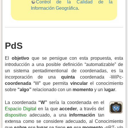
Control de la Calidad de la
Información Geográfica
.
PdS
El
objetivo
que se persigue con esta propuesta, esta
introducción a una posible definición “automatizable” de
un sistema pentadimentional de coordenadas, es la
incorporación de una
quinta
coordenada -WiPc-
coordenada
“W” que permita
vincular
el conocimiento
sobre
“algo”
relacionado con un
momento
y un l
ugar
.
La coordenada
“W”
sería la coordenada en el
Espacio Digital
en la que
acceder
, a través del
dispositivo
adecuado, a una
información
tan
extensa como se considere adecuado, al Conocimiento
que
sobre
ese
lugar
se tiene
en
ese
momento
-
nRT
- y/o