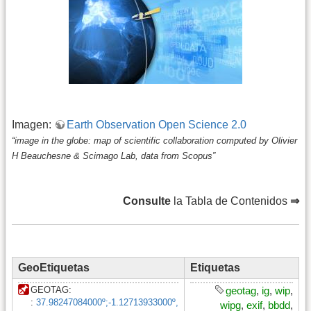
Imagen:
Earth Observation Open Science 2.0
“image in the globe: map of scientific collaboration computed by Olivier
H Beauchesne & Scimago Lab, data from Scopus”
Consulte
la Tabla de Contenidos
⇒
GeoEtiquetas
Etiquetas
GEOTAG:
geotag
,
ig
,
wip
,
:
37.98247084000º
;
-1.12713933000º
,
wipg
,
exif
,
bbdd
,