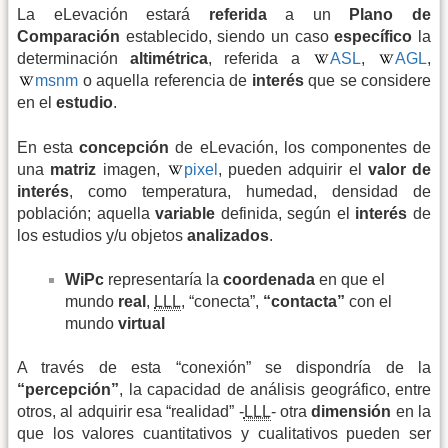
La eLevación estará
referida
a un
Plano de
Comparación
establecido, siendo un caso
específico
la
determinación
altimétrica
, referida a
ASL
,
AGL
,
msnm
o aquella referencia de
interés
que se considere
en el
estudio
.
En esta
concepción
de eLevación, los componentes de
una
matriz
imagen,
pixel
, pueden adquirir el
valor de
interés
, como temperatura, humedad, densidad de
población; aquella
variable
definida, según el
interés
de
los estudios y/u objetos
analizados
.
WiPc
representaría la
coordenada
en que el
mundo
real
,
LLL
, “conecta”,
“contacta”
con el
mundo
virtual
A través de esta “conexión” se dispondría de la
“percepción”
, la capacidad de análisis geográfico, entre
otros, al adquirir esa “realidad” -
LLL
- otra
dimensión
en la
que los valores cuantitativos y cualitativos pueden ser