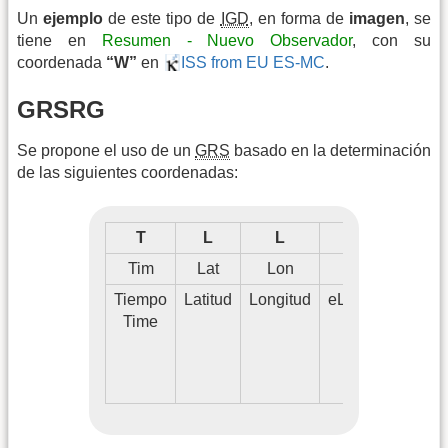
Un
ejemplo
de este tipo de
IGD
, en forma de
imagen
, se
tiene en
Resumen - Nuevo Observador
, con su
coordenada
“W”
en
ISS from EU ES-MC
.
GRSRG
Se propone el uso de un
GRS
basado en la determinación
de las siguientes coordenadas:
T
L
L
L
Tim
Lat
Lon
Lev
Tiempo
Latitud
Longitud
eLevación
Coo
Time
Level
E
D