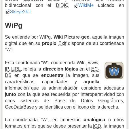
bidireccional con el
DIDiC
WikiM+
ubicado en
Skeye2k-f
.
WiPg
Se entiende por WiPg,
Wiki Picture geo
, aquella imagen
digital que en su
propio
Exif
dispone de su coordenada
“W”.
Esta coordenada “W”, coordenada Wiki, www,
IP
,
URL
, refleja la
dirección lógica
en el
EC-
DS
en que se
encuentra
la imagen, sus
características, capacidades y
aquella
información que su administración considere adecuada
junto
con la que sea requerida por interoperatividad con
otros sistemas de Base de Datos Geográficos,
GeoDataBase y se identifica con el icono de la derecha.
La coordenada “W”, en impresión
analógica
u otros
formatos en los que se desee presentar la
IGD
, la imagen