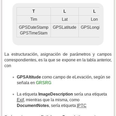
T
L
L
Tim
Lat
Lon
GPSDateStamp
GPSLatitude
GPSLongitude
G
GPSTimeStam
La estructuración, asignación de parámetros y campos
correspondientes, es la que se expone en la tabla anterior,
con
GPSAltitude
como campo de eLevación, según se
señala en
GRSRG
La etiqueta
ImageDescription
sería una etiqueta
Exif
, mientras que la misma, como
DocumentNotes
, sería etiqueta
IPTC