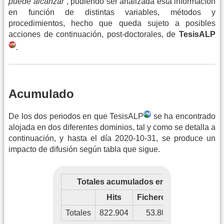
puede alcanzar”
, pudiendo ser analizada esta información
en función de distintas variables, métodos y
procedimientos, hecho que queda sujeto a posibles
acciones de continuación, post-doctorales, de
TesisALP
.
Acumulado
De los dos periodos en que TesisALP
se ha encontrado
alojada en dos diferentes dominios, tal y como se detalla a
continuación, y hasta el día 2020-10-31, se produce un
impacto de difusión según tabla que sigue.
Totales acumulados entre 2015-06 y 2
Hits
Ficheros
Páginas
V
Totales
822.904
53.805
533.534