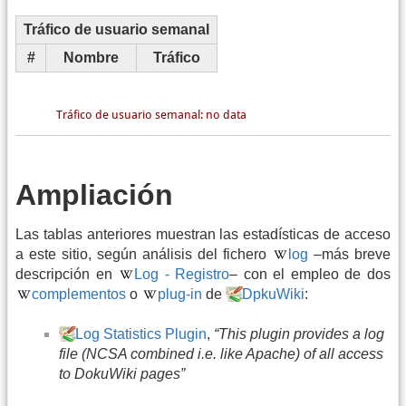
Tráfico de usuario semanal
#
Nombre
Tráfico
Ampliación
Las tablas anteriores muestran las estadísticas de acceso
a este sitio, según análisis del fichero
log
–más breve
descripción en
Log - Registro
– con el empleo de dos
complementos
o
plug-in
de
DpkuWiki
:
Log Statistics Plugin
,
“This plugin provides a log
file (NCSA combined i.e. like Apache) of all access
to DokuWiki pages”