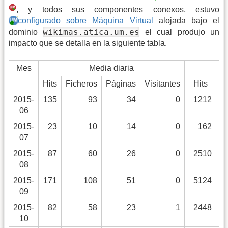
, y todos sus componentes conexos, estuvo
configurado sobre Máquina Virtual
alojada bajo el
wikimas.atica.um.es
dominio
el cual produjo un
impacto que se detalla en la siguiente tabla.
Mes
Media diaria
Hits
Ficheros
Páginas
Visitantes
Hits
F
2015-
135
93
34
0
1212
06
2015-
23
10
14
0
162
07
2015-
87
60
26
0
2510
08
2015-
171
108
51
0
5124
09
2015-
82
58
23
1
2448
10