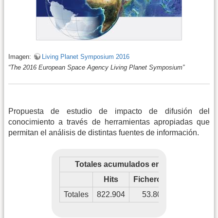
Imagen:
Living Planet Symposium 2016
“The 2016 European Space Agency Living Planet Symposium”
Propuesta de estudio de impacto de difusión del
conocimiento a través de herramientas apropiadas que
permitan el análisis de distintas fuentes de información.
Totales acumulados entre 2015-06 y 2
Hits
Ficheros
Páginas
V
Totales
822.904
53.805
533.534