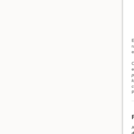
r
e
C
e
p
l
c
P
A
d