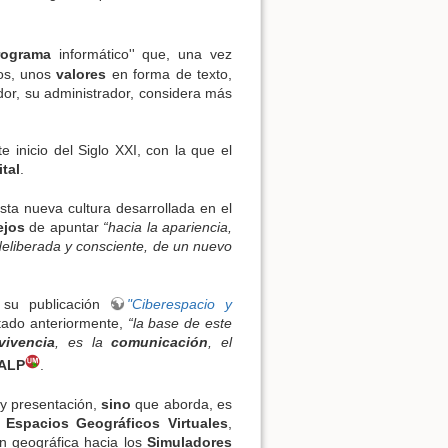
rograma
informático'' que, una vez
os, unos
valores
en forma de texto,
or, su administrador, considera más
inicio del Siglo XXI, con la que el
ital
.
ta nueva cultura desarrollada en el
ejos
de apuntar
“hacia la apariencia,
 deliberada y consciente, de un nuevo
su publicación
"Ciberespacio y
tado anteriormente,
“la base de este
vivencia
, es la
comunicación
, el
sALP
.
 y presentación,
sino
que aborda, es
e
Espacios Geográficos Virtuales
,
ón geográfica hacia los
Simuladores