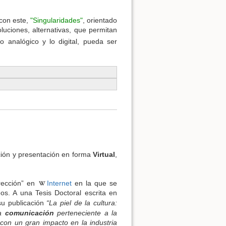
 con este,
"Singularidades"
, orientado
luciones, alternativas, que permitan
lo analógico y lo digital, pueda ser
Ver la fuente de esta págin
ión y presentación en forma
Virtual
,
rección” en
Internet
en la que se
os. A una Tesis Doctoral escrita en
su publicación
“La piel de la cultura:
la
comunicación
perteneciente a la
con un gran impacto en la industria