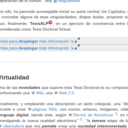
eparación de lo común”
, una
singularidad
.
or ello, ha parecido aconsejable iniciar su parte central, los Capítulos,
 concretar alguna de esas singularidades, disipar dudas, proponer so
ue, finalmente,
TesisALP
, en un ejercicio de convivencia entre 
onsiderada como Tesis Doctoral Virtual.
Pulse para
desplegar
más información ⇲
Pulse para
desplegar
más información ⇲
Virtualidad
na de las
novedades
que supone esta Tesis Doctoral es su composic
onformando una
Wiki
, una
Web 2.0
.
inalmente, y empleando una descripción un tanto coloquial, una “di
ccede a unas
páginas Web
, con iconos, enlaces, imágenes, víde
1)
enguaje digital
, siendo éste, según
Derrick de Kerckhove
, en 
2)
nvestigando la nueva realidad electrónica”
,
“la
tercera
etapa de 
cibercultura
que nos
permite
crear una
sociedad interconectada