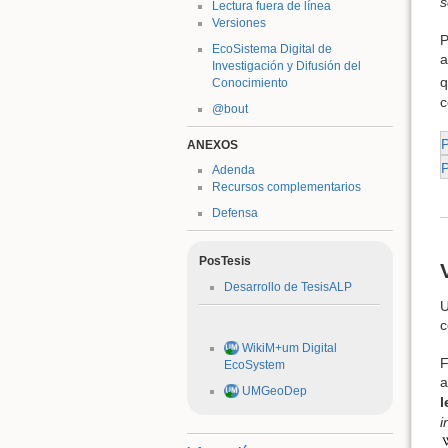
s
Lectura fuera de línea
Versiones
P
EcoSistema Digital de
a
Investigación y Difusión del
q
Conocimiento
c
@bout
ANEXOS
Adenda
Recursos complementarios
Defensa
PosTesis
Desarrollo de TesisALP
U
c
WikiM+um Digital
F
EcoSystem
a
UMGeoDep
l
i