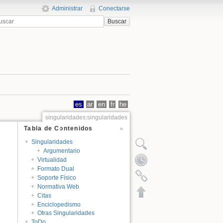
Administrar
Conectarse
Buscar
es
ar
en
fr
he
singularidades:singularidades
Tabla de Contenidos
Singularidades
Argumentario
Virtualidad
Formato Dual
Soporte Físico
Normativa Web
Citas
Enciclopedismo
Otras Singularidades
ToDo