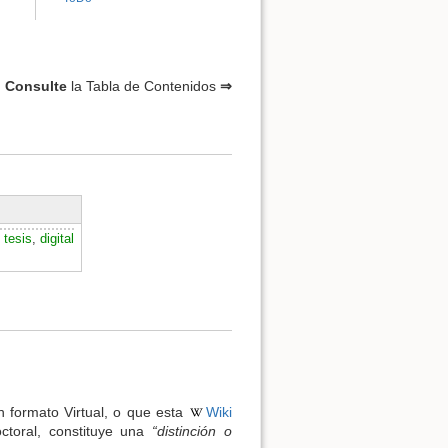
Consulte
la Tabla de Contenidos
⇒
Volver arriba
,
tesis
,
digital
Enlaces a esta página
Revisiones antiguas
n formato Virtual, o que esta
Wiki
ctoral, constituye una
“distinción o