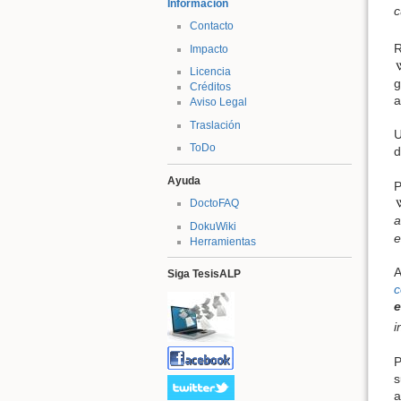
Información
c
Contacto
Impacto
Licencia
g
Créditos
Aviso Legal
Traslación
ToDo
d
Ayuda
P
DoctoFAQ
a
DokuWiki
e
Herramientas
A
Siga TesisALP
c
e
i
P
s
a