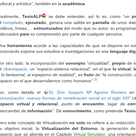
ultural y artística”
, también en la
académica
.
Realmente,
TesisALP
se debe entender, así lo es, como “un
p
compilado
,
ejecutado
, genera una salida en
pantalla
de unos dat
ráficos, líneas,…
estructurados
del modo que su autor, su programad
adecuados
para
su comprensión por parte de cualquier persona.
Una
herramienta
acorde a las capacidades de que se dispone en este 
octorando expone sus estudios e investigaciones en ese
lenguaje dig
or otro lado, la incorporación del
concepto
“virtualidad”,
propio
de es
ciberespacio
, un
“espacio-sistema relacional”
, en el que
lo virtual
,
l
 lo fantasmal, al espejismo de realidad”
, es
fruto
de
“la construcción,
3)
spacio en el que desarrollarnos como humanos”
.
sí, como detalla el
Dr. Don Joaquín Mª Aguirre Romero
en 
omunicación: nuevas formas de vertebración social en el siglo XXI"
ci
spacio virtual y relacional
, punto de
encuentro
, lugar de
con
ntercambio de
información
”
. De
conocimiento
, como pretende
Tesi
ero este concepto de Virtualización
no solo
se refiere a su redacción
u objetivo inicial, la
Virtualización del Entorno
, la generación d
specto que se aborda en el Capitulo
Virtual Simulator
, una orientaci