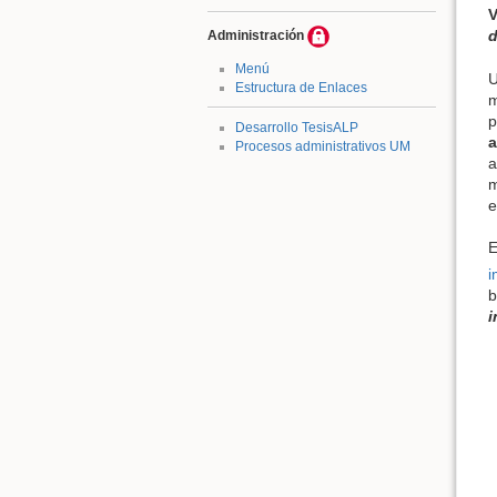
V
Administración
Menú
U
Estructura de Enlaces
m
p
Desarrollo TesisALP
a
Procesos administrativos UM
a
m
e
E
i
b
i