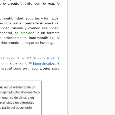
l
, lo
creado
”
,
junto
con
“lo
real
, lo
ompatibilidad
, soportes y formatos,
 explotación en
pantalla interactiva
,
vídeo, viendo y oyendo ese vídeo,
 general, se
"traslade"
a un formato
ndo prácticamente
incompatibles
, al
 doctorando, aunque se investiga en
 de documento en la cultura de la
denominados como
hipervínculos
, la
e
visual
tiene un mayor
poder
para