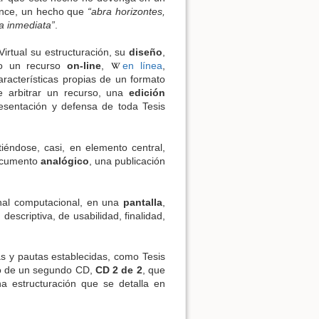
vance, un hecho que
“abra horizontes,
ca inmediata”
.
Virtual su estructuración, su
diseño
,
mo un recurso
on-line
,
en línea
,
aracterísticas propias de un formato
e arbitrar un recurso, una
edición
resentación y defensa de toda Tesis
tiéndose, casi, en elemento central,
ocumento
analógico
, una publicación
nal computacional, en una
pantalla
,
descriptiva, de usabilidad, finalidad,
mas y pautas establecidas, como Tesis
 de un segundo CD,
CD 2 de 2
, que
a estructuración que se detalla en