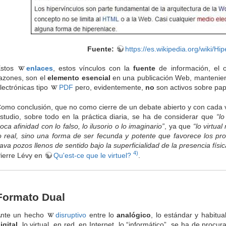
Fuente:
https://es.wikipedia.org/wiki/Hi
Estos
enlaces
, estos vínculos con la
fuente
de información, el o
azones, son el
elemento esencial
en una publicación Web, manteniend
lectrónicas tipo
PDF
pero, evidentemente,
no
son activos sobre pap
omo conclusión, que no como cierre de un debate abierto y con cada 
studio, sobre todo en la práctica diaria, se ha de considerar que
“lo
oca afinidad con lo falso, lo ilusorio o lo imaginario”
, ya que
“lo virtua
o real, sino una forma de ser fecunda y potente que favorece los pr
ava pozos llenos de sentido bajo la superficialidad de la presencia físi
4)
ierre Lévy en
Qu'est-ce que le virtuel?
.
Formato Dual
nte un hecho
disruptivo
entre lo
analógico
, lo estándar y habitua
igital
, lo virtual, en red, en Internet, lo “informático”, se ha de pro