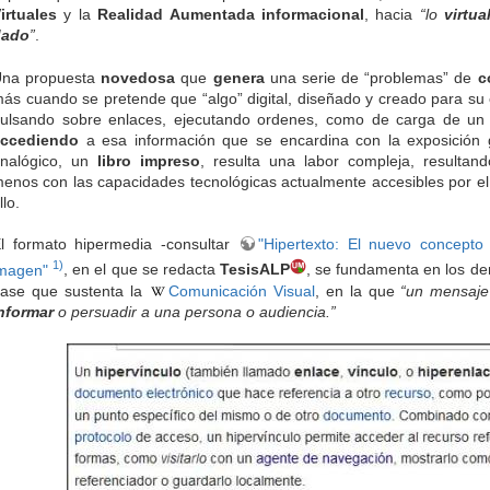
irtuales
y la
Realidad Aumentada informacional
, hacia
“lo
virtua
dado
”
.
na propuesta
novedosa
que
genera
una serie de “problemas” de
c
ás cuando se pretende que “algo” digital, diseñado y creado para su
ulsando sobre enlaces, ejecutando ordenes, como de carga de un 
ccediendo
a esa información que se encardina con la exposición
nalógico, un
libro impreso
, resulta una labor compleja, resulta
enos con las capacidades tecnológicas actualmente accesibles por el
llo.
l formato hipermedia -consultar
"Hipertexto: El nuevo concepto
1)
magen"
, en el que se redacta
TesisALP
, se fundamenta en los 
ase que sustenta la
Comunicación Visual
, en la que
“un mensaj
nformar
o persuadir a una persona o audiencia.”