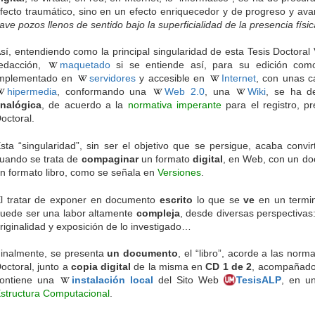
fecto traumático, sino en un efecto enriquecedor y de progreso y a
ave pozos llenos de sentido bajo la superficialidad de la presencia físi
sí, entendiendo como la principal singularidad de esta Tesis Doctoral 
edacción,
maquetado
si se entiende así, para su edición co
mplementado en
servidores
y accesible en
Internet
, con unas c
hipermedia
, conformando una
Web 2.0
, una
Wiki
, se ha d
nalógica
, de acuerdo a la
normativa imperante
para el registro, p
octoral.
sta “singularidad”, sin ser el objetivo que se persigue, acaba convir
uando se trata de
compaginar
un formato
digital
, en Web, con un d
n formato libro, como se señala en
Versiones
.
l tratar de exponer en documento
escrito
lo que se
ve
en un termi
uede ser una labor altamente
compleja
, desde diversas perspectivas: 
riginalidad y exposición de lo investigado…
inalmente, se presenta
un documento
, el “libro”, acorde a las nor
octoral, junto a
copia digital
de la misma en
CD 1 de 2
, acompañado
ontiene una
instalación local
del Sito Web
TesisALP
, en un
structura Computacional
.