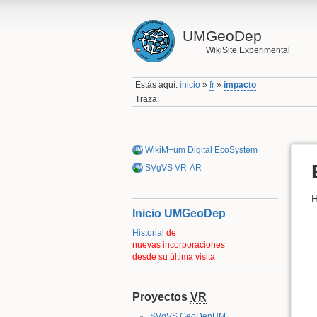
UMGeoDep
WikiSite Experimental
Estás aquí:
inicio
»
fr
»
impacto
Traza:
WikiM+um Digital EcoSystem
SVgVS VR-AR
H
Inicio UMGeoDep
Historial
de
nuevas incorporaciones
desde su última visita
Proyectos
VR
SVgVS GeoDepUM