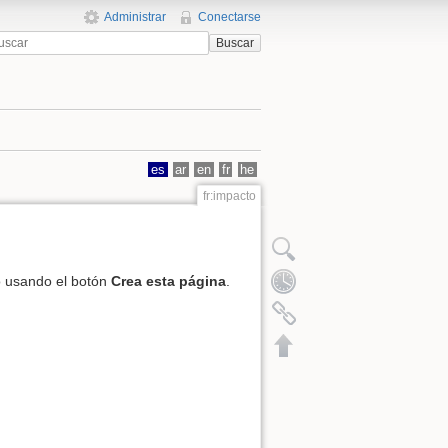
Administrar
Conectarse
Buscar
es
ar
en
fr
he
fr:impacto
o usando el botón
Crea esta página
.