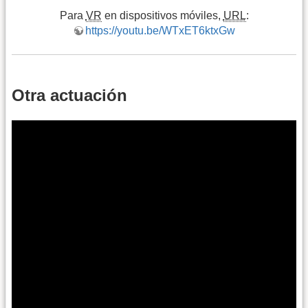
Para
VR
en dispositivos móviles,
URL
:
https://youtu.be/WTxET6ktxGw
Otra actuación