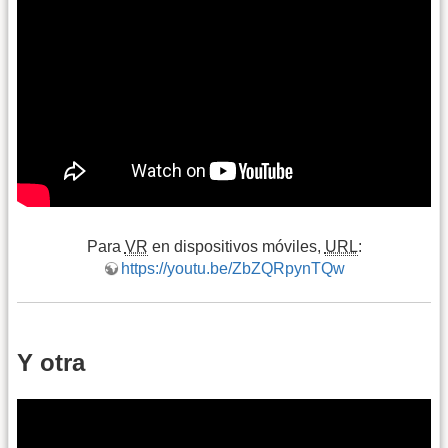
Para
VR
en dispositivos móviles,
URL
:
https://youtu.be/ZbZQRpynTQw
Y otra