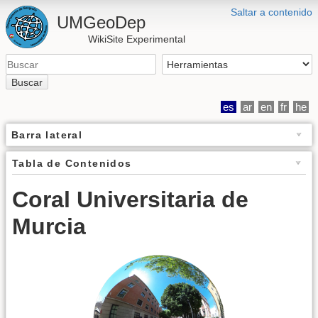
Saltar a contenido
UMGeoDep
WikiSite Experimental
Buscar
es
ar
en
fr
he
Barra lateral
Tabla de Contenidos
Coral Universitaria de
Murcia