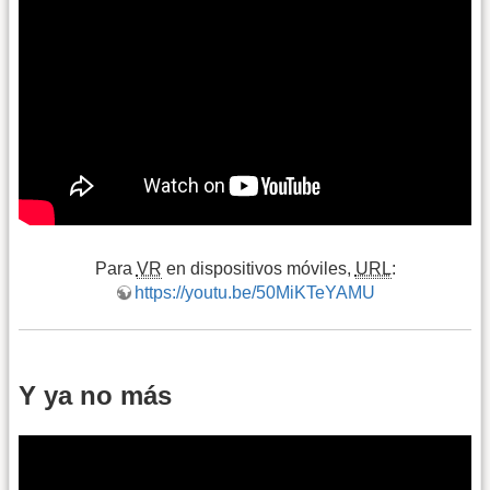
Para
VR
en dispositivos móviles,
URL
:
https://youtu.be/50MiKTeYAMU
Y ya no más