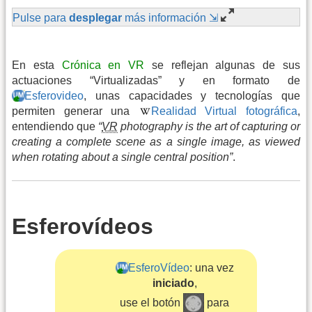
Pulse para
desplegar
más información ⇲
En esta
Crónica en VR
se reflejan algunas de sus
actuaciones “Virtualizadas” y en formato de
Esferovideo
, unas capacidades y tecnologías que
permiten generar una
Realidad Virtual fotográfica
,
entendiendo que
“
VR
photography is the art of capturing or
creating a complete scene as a single image, as viewed
when rotating about a single central position”
.
Esferovídeos
EsferoVídeo
: una vez
iniciado
,
use el botón
para