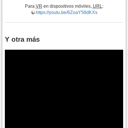
Para
VR
en dispositivos móviles,
URL
:
https://youtu.be/6ZoaY58dKXs
Y otra más