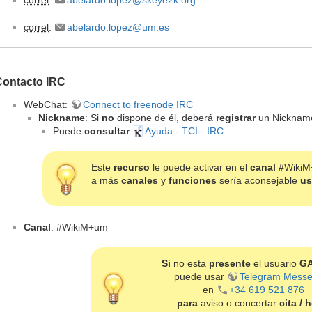
correl
:
abelardo.lopez@um.es
Contacto IRC
WebChat:
Connect to freenode IRC
Nickname
: Si
no
dispone de él, deberá
registrar
un Nicknam
Puede
consultar
Ayuda - TCI - IRC
Este
recurso
le puede activar en el
canal
#WikiM
a más
canales
y
funciones
sería aconsejable
us
Canal
: #WikiM+um
Si
no esta
presente
el usuario
G
puede usar
Telegram Mess
en
+34 619 521 876
para
aviso o concertar
cita / 