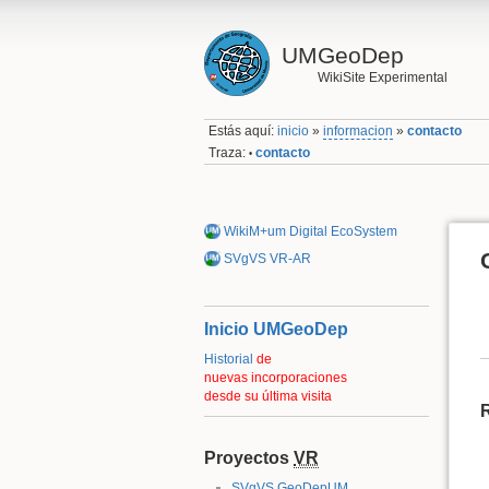
UMGeoDep
WikiSite Experimental
Estás aquí:
inicio
»
informacion
»
contacto
Traza:
contacto
•
WikiM+um Digital EcoSystem
SVgVS VR-AR
Inicio UMGeoDep
Historial
de
nuevas incorporaciones
desde su última visita
Proyectos
VR
SVgVS GeoDepUM