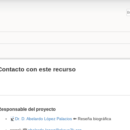
Contacto con este recurso
Responsable del proyecto
Dr. D. Abelardo López Palacios
⇐
Reseña biográfica
correl
:
abelardo.lopez@skeye2k.org