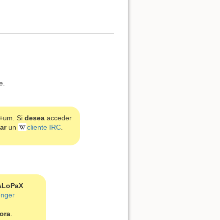
Volver arriba
e.
+um. Si
desea
acceder
ar
un
cliente IRC
.
Enlaces a esta página
Revisiones antiguas
ALoPaX
enger
hora
.