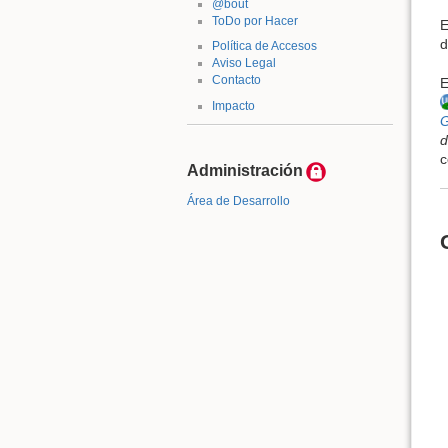
@bout
ToDo por Hacer
E
d
Política de Accesos
Aviso Legal
Contacto
E
Impacto
G
d
c
Administración
Área de Desarrollo