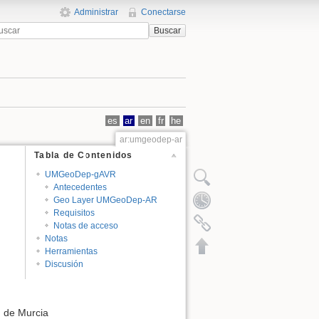
Administrar
Conectarse
Buscar
es
ar
en
fr
he
ar:umgeodep-ar
Tabla de Contenidos
UMGeoDep-gAVR
Antecedentes
Geo Layer UMGeoDep-AR
Requisitos
Notas de acceso
Notas
Herramientas
Discusión
d de Murcia