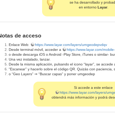
se ha desarrollado y proba
en entorno
Layar
.
Notas de acceso
Enlace Web:
https://www.layar.com/layers/umgeodepvdqv
Desde terminal móvil, acceder a
https://www.layar.com/mobile
o desde descarga iOS o Android -Play Store, iTunes o similar- bus
Una vez instalado, lanzar.
Desde la misma aplicación, pulsando el icono “layar”, se accede 
“Escanear” y hacerlo sobre el código QR. Quizás con paciencia
o “Geo Layers” ⇒ “Buscar capas” y poner umgeodep
Si accede a este enlace
https://www.layar.com/layers/um
obtendrá más información y podrá des