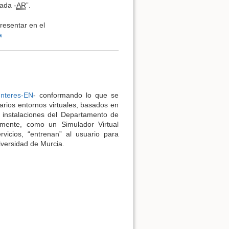
ada -
AR
”.
resentar en el
a
Volver arriba
Interes-EN
- conformando lo que se
rios entornos virtuales, basados en
 instalaciones del Departamento de
lmente, como un Simulador Virtual
vicios, “entrenan” al usuario para
iversidad de Murcia.
Enlaces a esta página
Revisiones antiguas