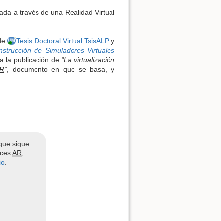
ada a través de una Realidad Virtual
Ver la fuente de esta págin
 de
Tesis Doctoral Virtual TsisALP
y
nstrucción de Simuladores Virtuales
a la publicación de
“La virtualización
R
”
, documento en que se basa, y
 que sigue
aces
AR
,
io
.