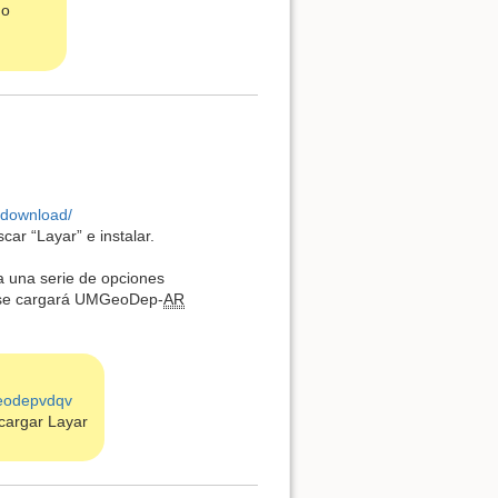
do
-download/
car “Layar” e instalar.
a una serie de opciones
, se cargará UMGeoDep-
AR
geodepvdqv
cargar Layar