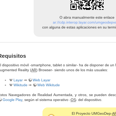
O abra manualmente este enlace
ar://cdp.interop.layar.com/umgeodepv
con alguna de estas aplicaciones en su termi
Requisitos
l dispositivo móvil -smartphone, tablet o similar- ha de disponer de 
ugmented Reality (
AR
) Browser- siendo unos de los más usuales:
Layar
⇒
Web Layar
Wikitude
⇒
Web Wikitude
stos Navegadores de Realidad Aumentada, y otros, se pueden des
Google Play
, según el sistema operativo -
OS
- del dispositivo.
El Proyecto UMGeoDep-
A