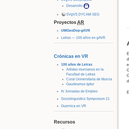
Desarrollo
SVgVS DYCAM-SEG
Proyectos
AR
UMGeoDep-gAVR
Letras — 100 años en gAVR
E
Crónicas en VR
d
e
100 años de Letras
Artistas murcianos en la
G
Facultad de Letras
G
Coral Universitaria de Murcia
d
Gaudeamus Igitur
IV Jornadas de Empleo
E
Sociolinguistics Symposium 21
Guernica en VR
Recursos