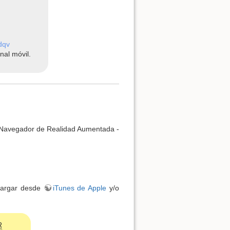
dqv
nal móvil.
un Navegador de Realidad Aumentada -
cargar desde
iTunes de Apple
y/o
R