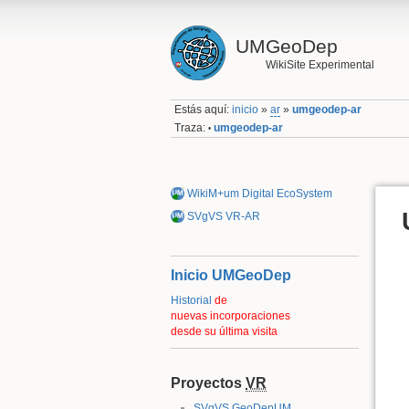
UMGeoDep
WikiSite Experimental
Estás aquí:
inicio
»
ar
»
umgeodep-ar
Traza:
umgeodep-ar
•
WikiM+um Digital EcoSystem
SVgVS VR-AR
Inicio UMGeoDep
Historial
de
nuevas incorporaciones
desde su última visita
Proyectos
VR
SVgVS GeoDepUM