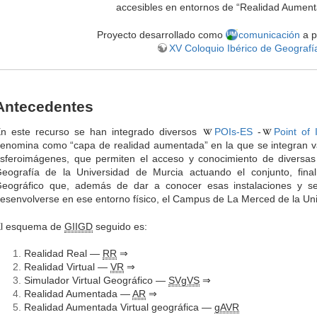
accesibles en entornos de “Realidad Aument
Proyecto desarrollado como
comunicación
a p
XV Coloquio Ibérico de Geografí
Antecedentes
n este recurso se han integrado diversos
POIs-ES
-
Point of 
enomina como “capa de realidad aumentada” en la que se integran va
sferoimágenes, que permiten el acceso y conocimiento de diversas
eografía de la Universidad de Murcia actuando el conjunto, fina
eográfico que, además de dar a conocer esas instalaciones y ser
esenvolverse en ese entorno físico, el Campus de La Merced de la Un
l esquema de
GIIGD
seguido es:
Realidad Real —
RR
⇒
Realidad Virtual —
VR
⇒
Simulador Virtual Geográfico —
SVgVS
⇒
Realidad Aumentada —
AR
⇒
Realidad Aumentada Virtual geográfica —
gAVR