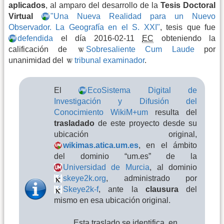
aplicados
, al amparo del desarrollo de la
Tesis Doctoral
Virtual
"Una Nueva Realidad para un Nuevo
Observador. La Geografía en el S. XXI"
, tesis que fue
defendida
el día 2016-02-11
EC
obteniendo la
calificación de
Sobresaliente Cum Laude
por
unanimidad del
tribunal examinador
.
El
EcoSistema Digital de
Investigación y Difusión del
Conocimiento WikiM+um
resulta del
trasladado
de este proyecto desde su
ubicación original,
wikimas.atica.um.es
, en el ámbito
del dominio “um.es” de la
Universidad de Murcia
, al dominio
skeye2k.org
, administrado por
Skeye2k-f
, ante la
clausura
del
mismo en esa ubicación original.
Esta traslado se identifica, en