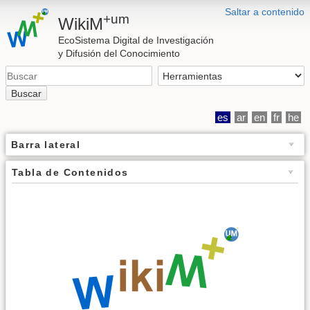
Saltar a contenido
+um
WikiM
EcoSistema Digital de Investigación
y Difusión del Conocimiento
Buscar
es
ar
en
fr
he
Barra lateral
Tabla de Contenidos