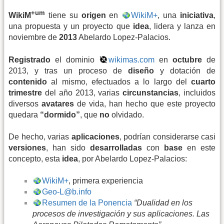
+um
WikiM
tiene su
origen
en
WikiM+
, una
iniciativa
,
una propuesta y un proyecto que
idea
, lidera y lanza en
noviembre de
2013
Abelardo Lopez-Palacios.
Registrado
el dominio
wikimas.com
en
octubre
de
2013, y tras un proceso de
diseño
y dotación de
contenido
al mismo, efectuados a lo largo del
cuarto
trimestre
del año 2013, varias
circunstancias
, incluidos
diversos
avatares
de vida, han hecho que este proyecto
quedara
“dormido”
, que
no
olvidado.
De hecho, varias
aplicaciones
, podrían considerarse casi
versiones
, han sido
desarrolladas
con
base
en este
concepto, esta
idea
, por Abelardo Lopez-Palacios:
WikiM+
, primera experiencia
Geo-L@b.info
Resumen de la Ponencia
“Dualidad en los
procesos de investigación y sus aplicaciones. Las