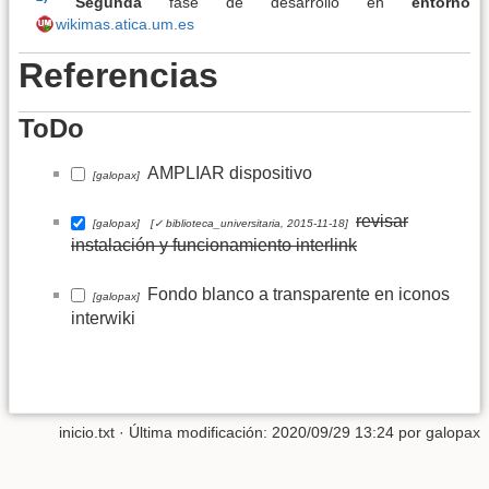
Segunda
fase de desarrollo en
entorno
wikimas.atica.um.es
Referencias
ToDo
AMPLIAR dispositivo
[galopax]
revisar
[galopax]
[✓ biblioteca_universitaria, 2015-11-18]
instalación y funcionamiento interlink
Fondo blanco a transparente en iconos
[galopax]
interwiki
inicio.txt
· Última modificación: 2020/09/29 13:24 por
galopax