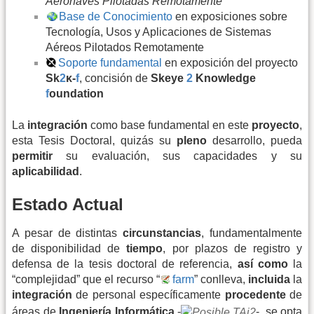
Aeronaves Pilotadas Remotamente”
Base de Conocimiento
en exposiciones sobre
Tecnología, Usos y Aplicaciones de Sistemas
Aéreos Pilotados Remotamente
Soporte fundamental
en exposición del proyecto
Sk
2
κ
-
f
, concisión de
Skeye
2
Knowledge
f
oundation
La
integración
como base fundamental en este
proyecto
,
esta Tesis Doctoral, quizás su
pleno
desarrollo, pueda
permitir
su evaluación, sus capacidades y su
aplicabilidad
.
Estado Actual
A pesar de distintas
circunstancias
, fundamentalmente
de disponibilidad de
tiempo
, por plazos de registro y
defensa de la tesis doctoral de referencia,
así como
la
“complejidad” que el recurso “
farm
” conlleva,
incluida
la
integración
de personal específicamente
procedente
de
áreas de
Ingeniería Informática
-
-, se opta