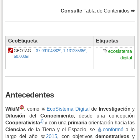
Consulte
Tabla de Contenidos
⇒
GeoEtiqueta
Etiquetas
GEOTAG:
:
37.99104382º
;
-1.13128565º
,
ecosistema
60.000m
digital
Antecedentes
WikiM
, como
EcoSistema Digital
de
Investigación
y
Difusión
del
Conocimiento
, desde una concepción
1)
Cooperativista
y con una
primaria
orientación hacia las
Ciencias
de la Tierra y el Espacio, se
conformó
a lo
largo del año
2015
, con objetivos
demostrativos
y