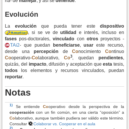
ha- de
manejar
, y así se
defiende
.
Evolución
La
evolución
que pueda tener este
dispositivo
, si se ve de
utilidad
e interés, incluso en
fases
pos-doctorales,
vinculado
con
otros
proyectos -
TAi2
- que puedan
beneficiarse
,
usar
este recurso,
desde una
percepción
de
Co
nocimiento
Co
ntinuo
3
Co
operativo-
Co
laborativo,
Co
, quedan
pendientes
,
quizás, del
impacto
, difusión y aceptación que
esta
tesis,
todos
los elementos y recursos vinculados, puedan
reportar
.
Notas
1)
Se entiende
Co
operativo desde la perspectiva de la
cooperación
con un fin común, en una cierta “oposición” a
Co
laborativo, aunque también pudiera ser válido este término.
Consultar
Colaborar vs. Cooperar en el aula
2)