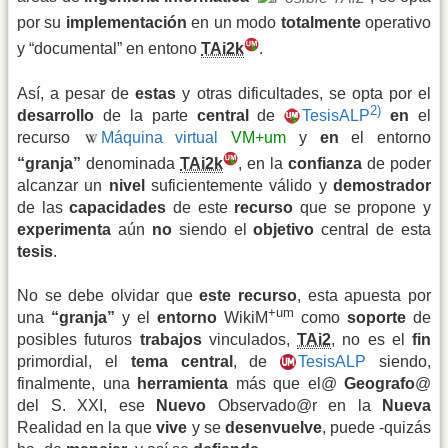
por su
implementación
en un modo
totalmente
operativo
y “documental” en entono
TAi2k
.
Así, a pesar de
estas
y otras dificultades, se opta por el
2)
desarrollo
de la parte
central
de
TesisALP
en
el
recurso
Máquina virtual
VM+um
y
en
el entorno
“granja”
denominada
TAi2k
, en la
confianza
de poder
alcanzar un
nivel
suficientemente válido y
demostrador
de las
capacidades
de este
recurso
que se propone y
experimenta
aún
no
siendo el
objetivo
central de esta
tesis
.
No se debe olvidar que
este recurso
, esta apuesta por
+um
una
“granja”
y el
entorno
WikiM
como
soporte
de
posibles futuros
trabajos
vinculados,
TAi2
, no es el
fin
primordial, el
tema central
, de
TesisALP
siendo,
finalmente, una
herramienta
más que el@
Geografo
@
del S. XXI, ese
Nuevo
Observado@r en la
Nueva
Realidad en la que
vive
y se
desenvuelve
, puede -quizás